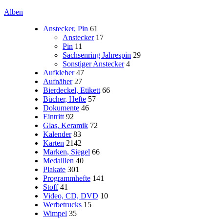
Alben
Anstecker, Pin
61
Anstecker
17
Pin
11
Sachsenring Jahrespin
29
Sonstiger Anstecker
4
Aufkleber
47
Aufnäher
27
Bierdeckel, Etikett
66
Bücher, Hefte
57
Dokumente
46
Eintritt
92
Glas, Keramik
72
Kalender
83
Karten
2142
Marken, Siegel
66
Medaillen
40
Plakate
301
Programmhefte
141
Stoff
41
Video, CD, DVD
10
Werbetrucks
15
Wimpel
35