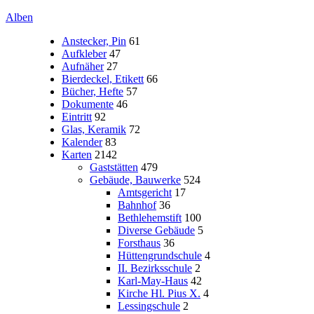
Alben
Anstecker, Pin
61
Aufkleber
47
Aufnäher
27
Bierdeckel, Etikett
66
Bücher, Hefte
57
Dokumente
46
Eintritt
92
Glas, Keramik
72
Kalender
83
Karten
2142
Gaststätten
479
Gebäude, Bauwerke
524
Amtsgericht
17
Bahnhof
36
Bethlehemstift
100
Diverse Gebäude
5
Forsthaus
36
Hüttengrundschule
4
II. Bezirksschule
2
Karl-May-Haus
42
Kirche Hl. Pius X.
4
Lessingschule
2