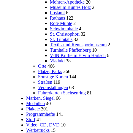
Mohren-Apotheke
20
Museum Buntes Holz
2
Postamt
6
Rathaus
122
Rote Mühle
2
Schwimmhalle
4
St. Christophori
32
St. Trinitatis
32
Textil- und Rennsportmuseum
2
Turnhalle Pfaffenberg
10
VdN Kurheim Erwin Hartsch
6
Viadukt
38
Orte
466
Plätze, Parks
266
Sonstige Karten
144
Straßen
119
Veranstaltungen
63
Fahrerkarten Sachsenring
81
Marken, Siegel
66
Medaillen
40
Plakate
301
Programmhefte
141
Stoff
41
Video, CD, DVD
10
Werbetrucks
15