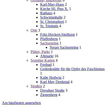
Gebäude, Bauwerke
6
Karl-May-Haus
2
Kirche Hl. Pius X.
1
Rathaus
4
Schwimmhalle
2
St. Christophori
1
St. Trinitatis
4
Orte
3
Fritz-Heckert-Siedlung
1
Pfaffenberg
1
Sachsenring
1
Neuer Sachsenring
1
Plätze, Parks
1
Altmarkt
16
Sonstige Karten
4
Freibad
1
Gedenkstätte für die Opfer des Faschismus
1
Kalte Hedwig
2
Karl May Denkmal
4
Straßen
2
Dresdner Straße
3
Ziegenberg
4
Am häufigsten angesehen