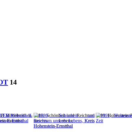
HOT
14
 Möbelstoff- u.
1986, Schönheit und Reichtum
1991, Hohenstein-Er
in-Ernstthal
unseres Lebens, Kreis
Hohenstein-Ernstthal