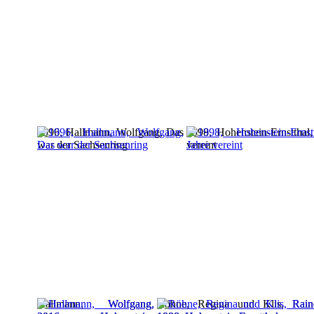
1996, Hallmann, Wolfgang, Das
1998, Hohenstein-Ernstthal
war der Sachsenring
vereint
Hallmann, Wolfgang,
Röhne, Regina und Klis, Raine