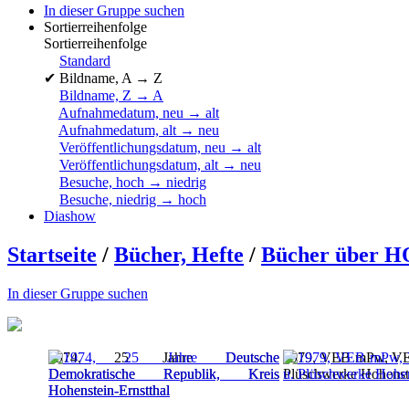
In dieser Gruppe suchen
Sortierreihenfolge
Sortierreihenfolge
Standard
✔
Bildname, A → Z
Bildname, Z → A
Aufnahmedatum, neu → alt
Aufnahmedatum, alt → neu
Veröffentlichungsdatum, neu → alt
Veröffentlichungsdatum, alt → neu
Besuche, hoch → niedrig
Besuche, niedrig → hoch
Diashow
Startseite
/
Bücher, Hefte
/
Bücher über 
In dieser Gruppe suchen
1974, 25 Jahre Deutsche
1979, VEB mPw, VEB
Demokratische Republik, Kreis
Plüschwerke Hohenste
Hohenstein-Ernstthal