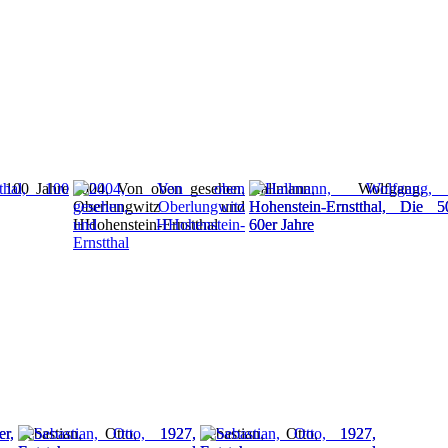
, 100 Jahre
2004, Von oben gesehen,
Hallmann, Wolfgang,
Oberlungwitz und
Hohenstein-Ernstthal, Die 
HHohenstein-Ernstthal
60er Jahre
r,
Sebastian, Otto, 1927,
Sebastian, Otto, 1927,