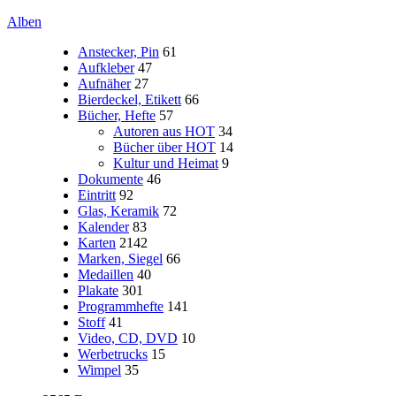
Alben
Anstecker, Pin
61
Aufkleber
47
Aufnäher
27
Bierdeckel, Etikett
66
Bücher, Hefte
57
Autoren aus HOT
34
Bücher über HOT
14
Kultur und Heimat
9
Dokumente
46
Eintritt
92
Glas, Keramik
72
Kalender
83
Karten
2142
Marken, Siegel
66
Medaillen
40
Plakate
301
Programmhefte
141
Stoff
41
Video, CD, DVD
10
Werbetrucks
15
Wimpel
35