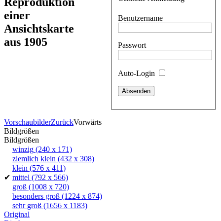
Reproduktion
einer
Benutzername
Ansichtskarte
aus 1905
Passwort
Auto-Login
Vorschaubilder
Zurück
Vorwärts
Bildgrößen
Bildgrößen
winzig
(240 x 171)
ziemlich klein
(432 x 308)
klein
(576 x 411)
✔
mittel
(792 x 566)
groß
(1008 x 720)
besonders groß
(1224 x 874)
sehr groß
(1656 x 1183)
Original