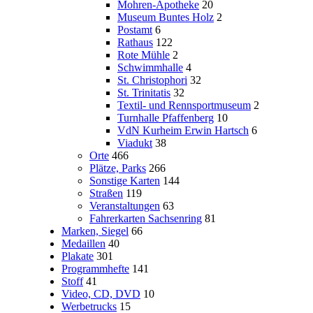
Mohren-Apotheke
20
Museum Buntes Holz
2
Postamt
6
Rathaus
122
Rote Mühle
2
Schwimmhalle
4
St. Christophori
32
St. Trinitatis
32
Textil- und Rennsportmuseum
2
Turnhalle Pfaffenberg
10
VdN Kurheim Erwin Hartsch
6
Viadukt
38
Orte
466
Plätze, Parks
266
Sonstige Karten
144
Straßen
119
Veranstaltungen
63
Fahrerkarten Sachsenring
81
Marken, Siegel
66
Medaillen
40
Plakate
301
Programmhefte
141
Stoff
41
Video, CD, DVD
10
Werbetrucks
15