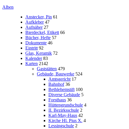
Alben
Anstecker, Pin
61
Aufkleber
47
Aufnäher
27
Bierdeckel, Etikett
66
Bücher, Hefte
57
Dokumente
46
Eintritt
92
Glas, Keramik
72
Kalender
83
Karten
2142
Gaststätten
479
Gebäude, Bauwerke
524
Amtsgericht
17
Bahnhof
36
Bethlehemstift
100
Diverse Gebäude
5
Forsthaus
36
Hüttengrundschule
4
II. Bezirksschule
2
Karl-May-Haus
42
Kirche Hl. Pius X.
4
Lessingschule
2