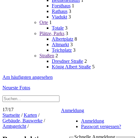
Bethlehemstift
1
Forsthaus
1
Rathaus
3
Viadukt
3
Orte
1
Totale
3
Plätze, Parks
3
Albertplatz
8
Altmarkt
3
Teichplatz
3
Straßen
2
Dresdner Straße
2
König Albert Straße
5
Am häufigsten angesehen
Neueste Fotos
17/17
Anmeldung
Startseite
/
Karten
/
Gebäude, Bauwerke
/
Anmeldung
Amtsgericht
/
Passwort vergessen?
Schnelle Anmeldung