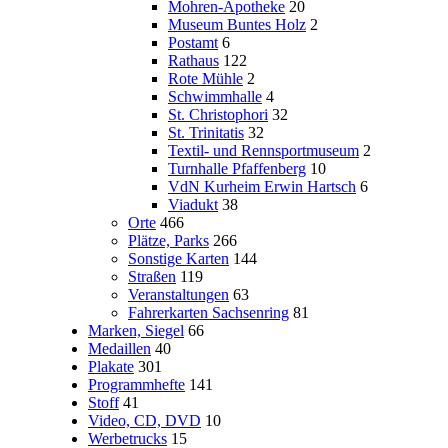
Mohren-Apotheke
20
Museum Buntes Holz
2
Postamt
6
Rathaus
122
Rote Mühle
2
Schwimmhalle
4
St. Christophori
32
St. Trinitatis
32
Textil- und Rennsportmuseum
2
Turnhalle Pfaffenberg
10
VdN Kurheim Erwin Hartsch
6
Viadukt
38
Orte
466
Plätze, Parks
266
Sonstige Karten
144
Straßen
119
Veranstaltungen
63
Fahrerkarten Sachsenring
81
Marken, Siegel
66
Medaillen
40
Plakate
301
Programmhefte
141
Stoff
41
Video, CD, DVD
10
Werbetrucks
15