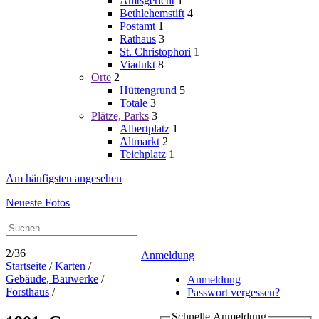
Amtsgericht
1
Bethlehemstift
4
Postamt
1
Rathaus
3
St. Christophori
1
Viadukt
8
Orte
2
Hüttengrund
5
Totale
3
Plätze, Parks
3
Albertplatz
1
Altmarkt
2
Teichplatz
1
Am häufigsten angesehen
Neueste Fotos
2/36
Anmeldung
Startseite
/
Karten
/
Gebäude, Bauwerke
/
Anmeldung
Forsthaus
/
Passwort vergessen?
Schnelle Anmeldung