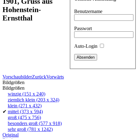
1901, Gruss aus
Hohenstein-
Benutzername
Ernstthal
Passwort
Auto-Login
Vorschaubilder
Zurück
Vorwärts
Bildgrößen
Bildgrößen
winzig
(151 x 240)
ziemlich klein
(203 x 324)
klein
(271 x 432)
✔
mittel
(373 x 594)
groß
(475 x 756)
besonders groß
(577 x 918)
sehr groß
(781 x 1242)
Original