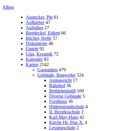
Alben
Anstecker, Pin
61
Aufkleber
47
Aufnäher
27
Bierdeckel, Etikett
66
Bücher, Hefte
57
Dokumente
46
Eintritt
92
Glas, Keramik
72
Kalender
83
Karten
2142
Gaststätten
479
Gebäude, Bauwerke
524
Amtsgericht
17
Bahnhof
36
Bethlehemstift
100
Diverse Gebäude
5
Forsthaus
36
Hüttengrundschule
4
II. Bezirksschule
2
Karl-May-Haus
42
Kirche Hl. Pius X.
4
Lessingschule
2