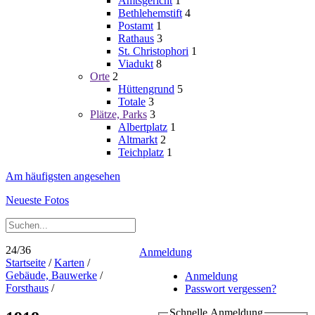
Amtsgericht
1
Bethlehemstift
4
Postamt
1
Rathaus
3
St. Christophori
1
Viadukt
8
Orte
2
Hüttengrund
5
Totale
3
Plätze, Parks
3
Albertplatz
1
Altmarkt
2
Teichplatz
1
Am häufigsten angesehen
Neueste Fotos
24/36
Anmeldung
Startseite
/
Karten
/
Gebäude, Bauwerke
/
Anmeldung
Forsthaus
/
Passwort vergessen?
Schnelle Anmeldung