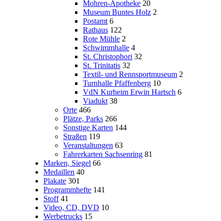
Mohren-Apotheke
20
Museum Buntes Holz
2
Postamt
6
Rathaus
122
Rote Mühle
2
Schwimmhalle
4
St. Christophori
32
St. Trinitatis
32
Textil- und Rennsportmuseum
2
Turnhalle Pfaffenberg
10
VdN Kurheim Erwin Hartsch
6
Viadukt
38
Orte
466
Plätze, Parks
266
Sonstige Karten
144
Straßen
119
Veranstaltungen
63
Fahrerkarten Sachsenring
81
Marken, Siegel
66
Medaillen
40
Plakate
301
Programmhefte
141
Stoff
41
Video, CD, DVD
10
Werbetrucks
15