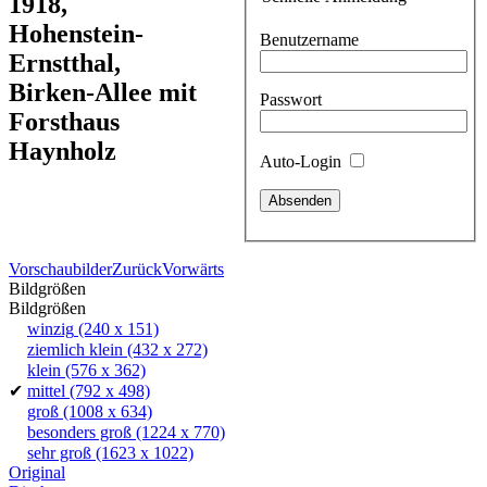
1918,
Hohenstein-
Benutzername
Ernstthal,
Birken-Allee mit
Passwort
Forsthaus
Haynholz
Auto-Login
Vorschaubilder
Zurück
Vorwärts
Bildgrößen
Bildgrößen
winzig
(240 x 151)
ziemlich klein
(432 x 272)
klein
(576 x 362)
✔
mittel
(792 x 498)
groß
(1008 x 634)
besonders groß
(1224 x 770)
sehr groß
(1623 x 1022)
Original