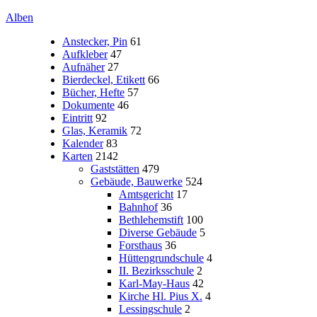
Alben
Anstecker, Pin
61
Aufkleber
47
Aufnäher
27
Bierdeckel, Etikett
66
Bücher, Hefte
57
Dokumente
46
Eintritt
92
Glas, Keramik
72
Kalender
83
Karten
2142
Gaststätten
479
Gebäude, Bauwerke
524
Amtsgericht
17
Bahnhof
36
Bethlehemstift
100
Diverse Gebäude
5
Forsthaus
36
Hüttengrundschule
4
II. Bezirksschule
2
Karl-May-Haus
42
Kirche Hl. Pius X.
4
Lessingschule
2