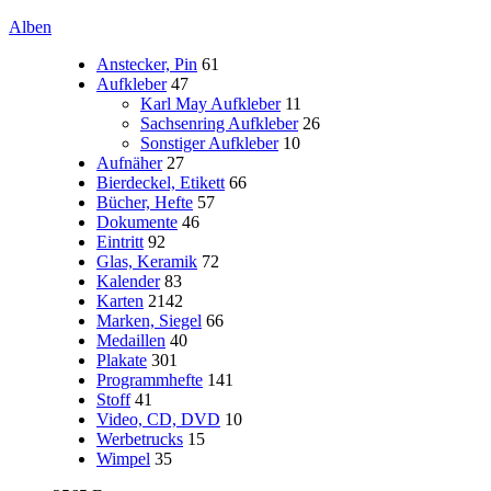
Alben
Anstecker, Pin
61
Aufkleber
47
Karl May Aufkleber
11
Sachsenring Aufkleber
26
Sonstiger Aufkleber
10
Aufnäher
27
Bierdeckel, Etikett
66
Bücher, Hefte
57
Dokumente
46
Eintritt
92
Glas, Keramik
72
Kalender
83
Karten
2142
Marken, Siegel
66
Medaillen
40
Plakate
301
Programmhefte
141
Stoff
41
Video, CD, DVD
10
Werbetrucks
15
Wimpel
35