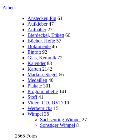
Alben
Anstecker, Pin
61
Aufkleber
47
Aufnäher
27
Bierdeckel, Etikett
66
Bücher, Hefte
57
Dokumente
46
Eintritt
92
Glas, Keramik
72
Kalender
83
Karten
2142
Marken, Siegel
66
Medaillen
40
Plakate
301
Programmhefte
141
Stoff
41
Video, CD, DVD
10
Werbetrucks
15
Wimpel
35
Sachsenring Wimpel
27
Sonstiger Wimpel
8
2565 Fotos